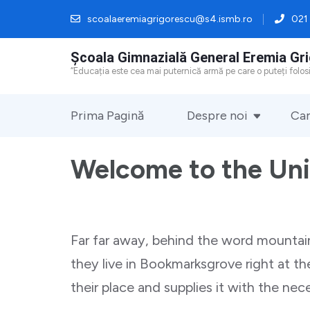
Sari
scoalaeremiagrigorescu@s4.ismb.ro
021 
la
Școala Gimnazială General Eremia Gr
conținut
“Educația este cea mai puternică armă pe care o puteți fol
(apasă
Enter)
Prima Pagină
Despre noi
Cam
Welcome to the Uni
Far far away, behind the word mountains
they live in Bookmarksgrove right at t
their place and supplies it with the nece