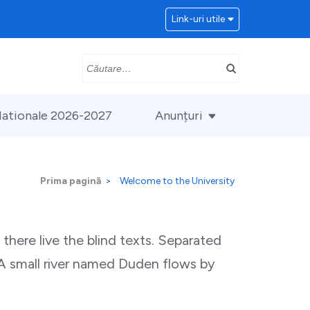
Link-uri utile
Caută
după:
ationale 2026-2027
Anunțuri
Prima pagină
>
Welcome to the University
there live the blind texts. Separated
 A small river named Duden flows by