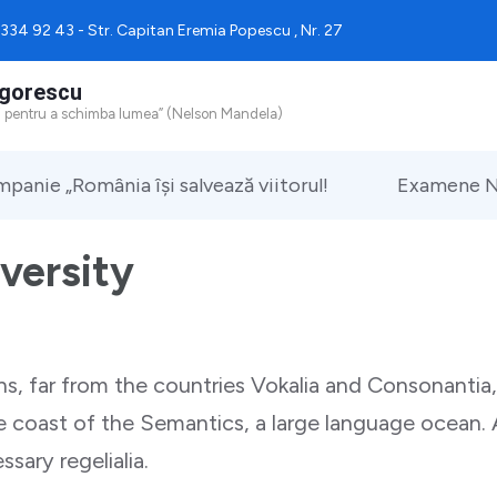
334 92 43 - Str. Capitan Eremia Popescu , Nr. 27
igorescu
osi pentru a schimba lumea” (Nelson Mandela)
panie „România își salvează viitorul!
Examene N
versity
, far from the countries Vokalia and Consonantia, 
he coast of the Semantics, a large language ocean.
ssary regelialia.