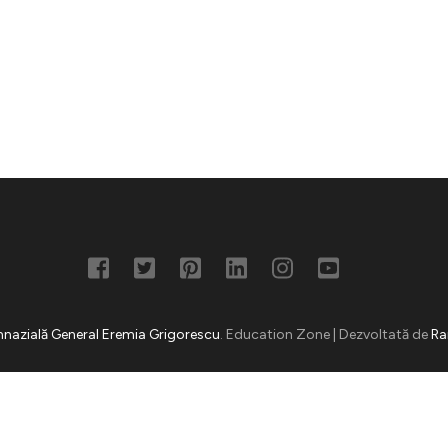
nazială General Eremia Grigorescu
.
Education Zone | Dezvoltată de
Ra