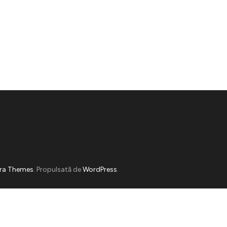
ra Themes
. Propulsată de
WordPress
.